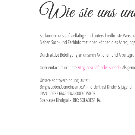
Wie sie uns unt
Sie können uns auf vielfältige und unterschiedlichste Weise u
Neben Sach- und Fachinformationen können dies Anregungen 
Durch aktive Beteiligung an unseren Aktionen und Arbeitsgru
Oder einfach durch Ihre
Mitgliedschaft oder Spende
. Als ge
Unsere Kontoverbindung lautet:
Berghaupten.Gemeinsam.e.V. - Förderkresi Kinder & Jugend
IBAN:
DE92
6645
1346
0000
0350
07
Sparkasse Kinzigtal - BIC:
SOLADES1HAL